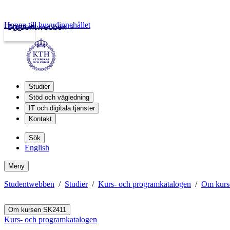
Hoppa till huvudinnehållet
Logga in
Studentwebben
Studier
Stöd och vägledning
IT och digitala tjänster
Kontakt
Sök
English
Meny
Studentwebben
Studier
Kurs- och programkatalogen
Om kurs
Om kursen SK2411
Kurs- och programkatalogen