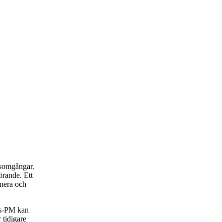
rsomgångar.
rande. Ett
anera och
rs-PM kan
 tidigare