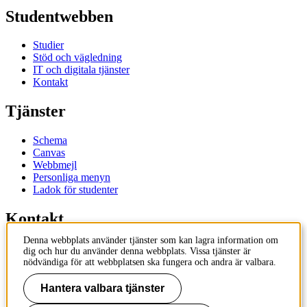
Studentwebben
Studier
Stöd och vägledning
IT och digitala tjänster
Kontakt
Tjänster
Schema
Canvas
Webbmejl
Personliga menyn
Ladok för studenter
Kontakt
Denna webbplats använder tjänster som kan lagra information om
Kontakta utbildningsprogram
dig och hur du använder denna webbplats. Vissa tjänster är
Kontakta kurs
nödvändiga för att webbplatsen ska fungera och andra är valbara.
IT-support
KTH Entré
Hantera valbara tjänster
KTH Biblioteket