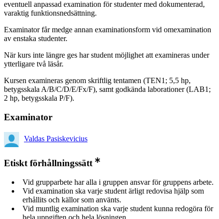
eventuell anpassad examination för studenter med dokumenterad,
varaktig funktionsnedsättning.
Examinator får medge annan examinationsform vid omexamination
av enstaka studenter.
När kurs inte längre ges har student möjlighet att examineras under
ytterligare två läsår.
Kursen examineras genom skriftlig tentamen (TEN1; 5,5 hp,
betygsskala A/B/C/D/E/Fx/F), samt godkända laborationer (LAB1;
2 hp, betygsskala P/F).
Examinator
Valdas Pasiskevicius
Etiskt förhållningssätt
Vid grupparbete har alla i gruppen ansvar för gruppens arbete.
Vid examination ska varje student ärligt redovisa hjälp som
erhållits och källor som använts.
Vid muntlig examination ska varje student kunna redogöra för
hela uppgiften och hela lösningen.