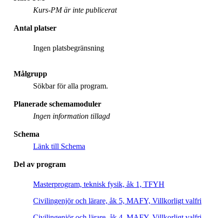
Kurs-PM är inte publicerat
Antal platser
Ingen platsbegränsning
Målgrupp
Sökbar för alla program.
Planerade schemamoduler
Ingen information tillagd
Schema
Länk till Schema
Del av program
Masterprogram, teknisk fysik, åk 1, TFYH
Civilingenjör och lärare, åk 5, MAFY, Villkorligt valfri
Civilingenjör och lärare, åk 4, MAFY, Villkorligt valfri