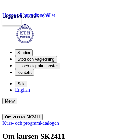
Hoppa till huvudinnehållet
Logga in
Studentwebben
Studier
Stöd och vägledning
IT och digitala tjänster
Kontakt
Sök
English
Meny
Om kursen SK2411
Kurs- och programkatalogen
Om kursen SK2411