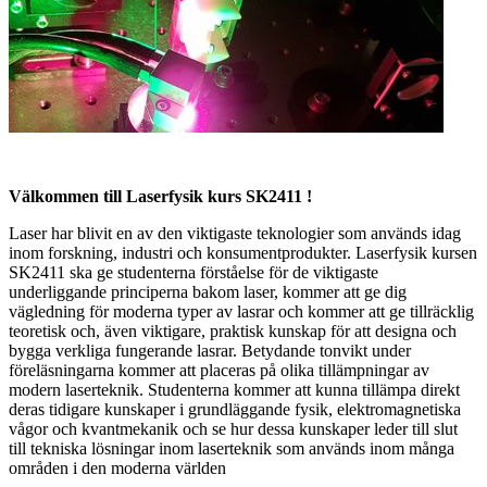
Välkommen till Laserfysik kurs SK2411 !
Laser har blivit en av den viktigaste teknologier som används idag
inom forskning, industri och konsumentprodukter. Laserfysik kursen
SK2411 ska ge studenterna förståelse för de viktigaste
underliggande principerna bakom laser, kommer att ge dig
vägledning för moderna typer av lasrar och kommer att ge tillräcklig
teoretisk och, även viktigare, praktisk kunskap för att designa och
bygga verkliga fungerande lasrar. Betydande tonvikt under
föreläsningarna kommer att placeras på olika tillämpningar av
modern laserteknik. Studenterna kommer att kunna tillämpa direkt
deras tidigare kunskaper i grundläggande fysik, elektromagnetiska
vågor och kvantmekanik och se hur dessa kunskaper leder till slut
till tekniska lösningar inom laserteknik som används inom många
områden i den moderna världen