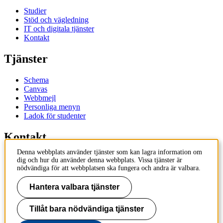
Studier
Stöd och vägledning
IT och digitala tjänster
Kontakt
Tjänster
Schema
Canvas
Webbmejl
Personliga menyn
Ladok för studenter
Kontakt
Denna webbplats använder tjänster som kan lagra information om
Kontakta utbildningsprogram
dig och hur du använder denna webbplats. Vissa tjänster är
Kontakta kurs
nödvändiga för att webbplatsen ska fungera och andra är valbara.
IT-support
KTH Entré
Hantera valbara tjänster
KTH Biblioteket
Tillåt bara nödvändiga tjänster
KTH
100 44 Stockholm