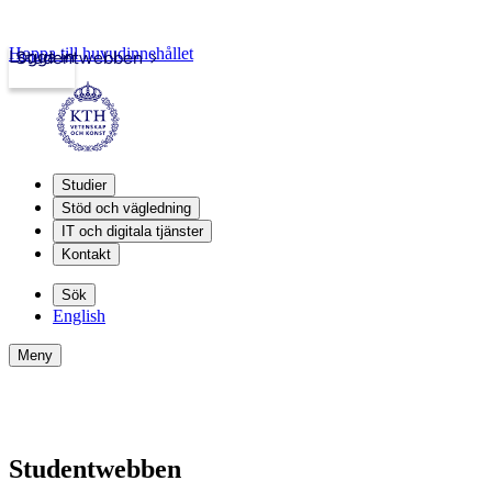
Hoppa till huvudinnehållet
Logga in
Studentwebben
Studier
Stöd och vägledning
IT och digitala tjänster
Kontakt
Sök
English
Meny
Studentwebben