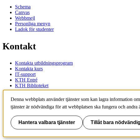
Schema
Canvas
Webbmejl
Personliga menyn
Ladok för studenter
Kontakt
Kontakta utbildningsprogram
Kontakta kurs
IT-support
KTH Entré
KTH Biblioteket
KTH
Denna webbplats använder tjänster som kan lagra information om
100 44 Stockholm
tjänster är nödvändiga för att webbplatsen ska fungera och andra ä
+46 8 790 60 00
info@kth.se
Hantera valbara tjänster
Tillåt bara nödvändig
📷 @KTHstudent på Instagram