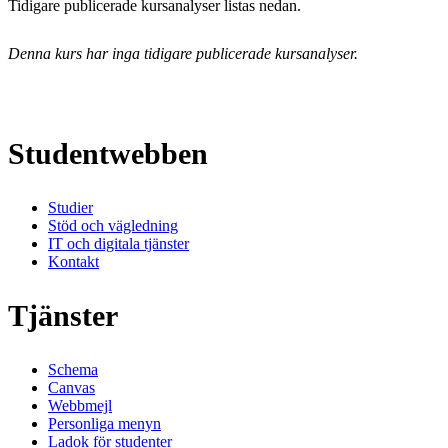
Tidigare publicerade kursanalyser listas nedan.
Denna kurs har inga tidigare publicerade kursanalyser.
Studentwebben
Studier
Stöd och vägledning
IT och digitala tjänster
Kontakt
Tjänster
Schema
Canvas
Webbmejl
Personliga menyn
Ladok för studenter