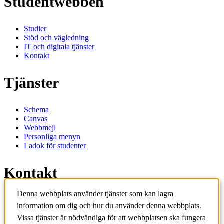
Studentwebben
Studier
Stöd och vägledning
IT och digitala tjänster
Kontakt
Tjänster
Schema
Canvas
Webbmejl
Personliga menyn
Ladok för studenter
Kontakt
Denna webbplats använder tjänster som kan lagra
Kontakta utbildningsprogram
information om dig och hur du använder denna webbplats.
Kontakta kurs
IT-support
Vissa tjänster är nödvändiga för att webbplatsen ska fungera