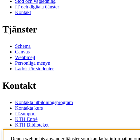
Stöd och vägledning
IT och digitala tjänster
Kontakt
Tjänster
Schema
Canvas
Webbmejl
Personliga menyn
Ladok för studenter
Kontakt
Kontakta utbildningsprogram
Kontakta kurs
IT-support
KTH Entré
KTH Biblioteket
KTH
Denna webbplats använder tjänster som kan lagra information om