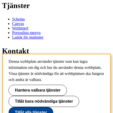
Tjänster
Schema
Canvas
Webbmejl
Personliga menyn
Ladok för studenter
Kontakt
Denna webbplats använder tjänster som kan lagra
Kontakta utbildningsprogram
information om dig och hur du använder denna webbplats.
Kontakta kurs
IT-support
Vissa tjänster är nödvändiga för att webbplatsen ska fungera
KTH Entré
och andra är valbara.
KTH Biblioteket
Hantera valbara tjänster
KTH
100 44 Stockholm
+46 8 790 60 00
Tillåt bara nödvändiga tjänster
info@kth.se
Tillåt alla tjänster