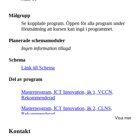
Målgrupp
Se kopplade program. Öppen för alla program under
förutsättning att kursen kan ingå i programmet.
Planerade schemamoduler
Ingen information tillagd
Schema
Länk till Schema
Del av program
Masterprogram, ICT Innovation, åk 1, VCCN,
Rekommenderad
Masterprogram, ICT Innovation, åk 2, CLNS,
Rekommenderad
Visa mer
Masterprogram, ICT Innovation, åk 2, CLNI,
Rekommenderad
Kontakt