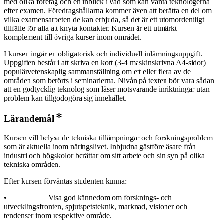
med olika företag och en inblick i vad som kan vänta teknologerna
efter examen. Föredragshållarna kommer även att berätta en del om
vilka examensarbeten de kan erbjuda, så det är ett utomordentligt
tillfälle för alla att knyta kontakter. Kursen är ett utmärkt
komplement till övriga kurser inom området.
I kursen ingår en obligatorisk och individuell inlämningsuppgift.
Uppgiften består i att skriva en kort (3-4 maskinskrivna A4-sidor)
populärvetenskaplig sammanställning om ett eller flera av de
områden som berörts i seminarierna. Nivån på texten bör vara sådan
att en godtycklig teknolog som läser motsvarande inriktningar utan
problem kan tillgodogöra sig innehållet.
Lärandemål
Kursen vill belysa de tekniska tillämpningar och forskningsproblem
som är aktuella inom näringslivet. Inbjudna gästföreläsare från
industri och högskolor berättar om sitt arbete och sin syn på olika
tekniska områden.
Efter kursen förväntas studenten kunna:
• Visa god kännedom om forsknings- och
utvecklingsfronten, spjutspetsteknik, marknad, visioner och
tendenser inom respektive område.