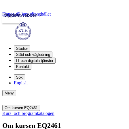
Hoppa till huvudinnehållet
Logga in
Studentwebben
Studier
Stöd och vägledning
IT och digitala tjänster
Kontakt
Sök
English
Meny
Om kursen EQ2461
Kurs- och programkatalogen
Om kursen EQ2461