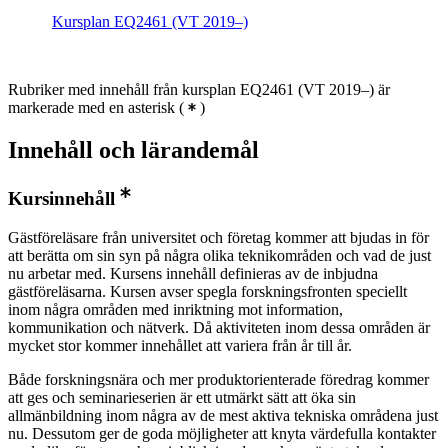
Kursplan EQ2461 (VT 2019–)
Rubriker med innehåll från kursplan EQ2461 (VT 2019–) är
markerade med en asterisk
(
)
Innehåll och lärandemål
Kursinnehåll
Gästföreläsare från universitet och företag kommer att bjudas in för
att berätta om sin syn på några olika teknikområden och vad de just
nu arbetar med. Kursens innehåll definieras av de inbjudna
gästföreläsarna. Kursen avser spegla forskningsfronten speciellt
inom några områden med inriktning mot information,
kommunikation och nätverk. Då aktiviteten inom dessa områden är
mycket stor kommer innehållet att variera från år till år.
Både forskningsnära och mer produktorienterade föredrag kommer
att ges och seminarieserien är ett utmärkt sätt att öka sin
allmänbildning inom några av de mest aktiva tekniska områdena just
nu. Dessutom ger de goda möjligheter att knyta värdefulla kontakter