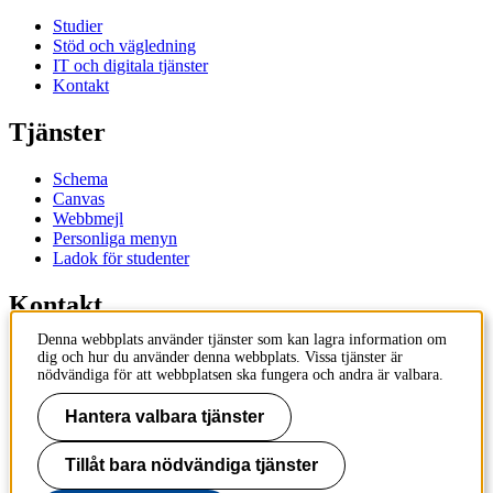
Studier
Stöd och vägledning
IT och digitala tjänster
Kontakt
Tjänster
Schema
Canvas
Webbmejl
Personliga menyn
Ladok för studenter
Kontakt
Denna webbplats använder tjänster som kan lagra information om
Kontakta utbildningsprogram
dig och hur du använder denna webbplats. Vissa tjänster är
Kontakta kurs
nödvändiga för att webbplatsen ska fungera och andra är valbara.
IT-support
KTH Entré
Hantera valbara tjänster
KTH Biblioteket
Tillåt bara nödvändiga tjänster
KTH
100 44 Stockholm