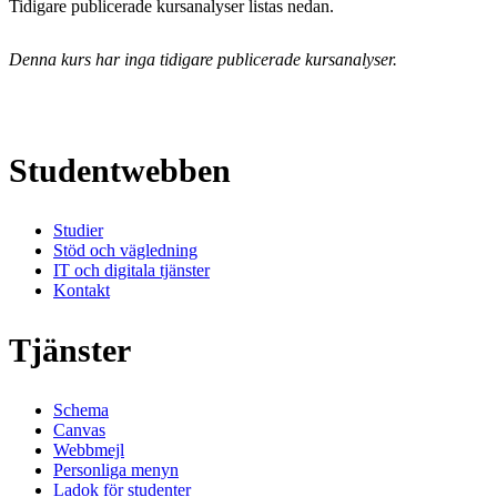
Tidigare publicerade kursanalyser listas nedan.
Denna kurs har inga tidigare publicerade kursanalyser.
Studentwebben
Studier
Stöd och vägledning
IT och digitala tjänster
Kontakt
Tjänster
Schema
Canvas
Webbmejl
Personliga menyn
Ladok för studenter