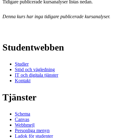
Tidigare publicerade kursanalyser listas nedan.
Denna kurs har inga tidigare publicerade kursanalyser.
Studentwebben
Studier
Stöd och vägledning
IT och digitala tjänster
Kontakt
Tjänster
Schema
Canvas
Webbmejl
Personliga menyn
Ladok för studenter