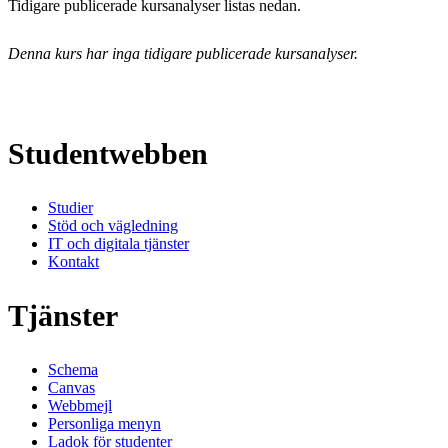
Tidigare publicerade kursanalyser listas nedan.
Denna kurs har inga tidigare publicerade kursanalyser.
Studentwebben
Studier
Stöd och vägledning
IT och digitala tjänster
Kontakt
Tjänster
Schema
Canvas
Webbmejl
Personliga menyn
Ladok för studenter