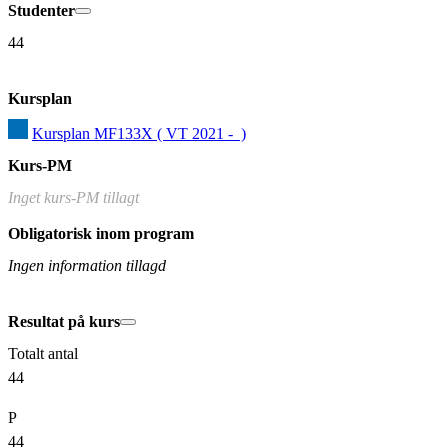
Studenter
44
Kursplan
Kursplan MF133X ( VT 2021 -  )
Kurs-PM
Inget kurs-PM tillagt
Obligatorisk inom program
Ingen information tillagd
Resultat på kurs
Totalt antal
44
P
44