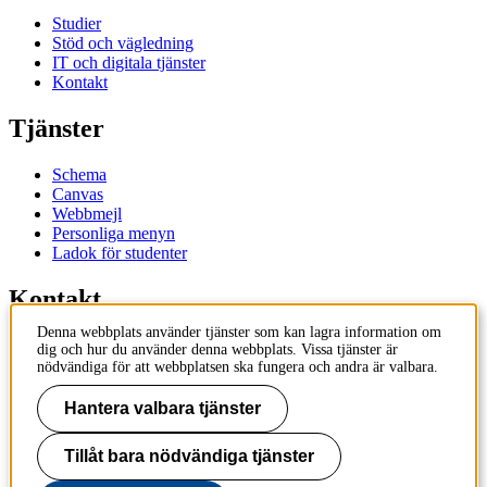
Studier
Stöd och vägledning
IT och digitala tjänster
Kontakt
Tjänster
Schema
Canvas
Webbmejl
Personliga menyn
Ladok för studenter
Kontakt
Denna webbplats använder tjänster som kan lagra information om
Kontakta utbildningsprogram
dig och hur du använder denna webbplats. Vissa tjänster är
Kontakta kurs
nödvändiga för att webbplatsen ska fungera och andra är valbara.
IT-support
KTH Entré
Hantera valbara tjänster
KTH Biblioteket
Tillåt bara nödvändiga tjänster
KTH
100 44 Stockholm