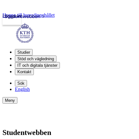
Hoppa till huvudinnehållet
Logga in
Studentwebben
Studier
Stöd och vägledning
IT och digitala tjänster
Kontakt
Sök
English
Meny
Studentwebben