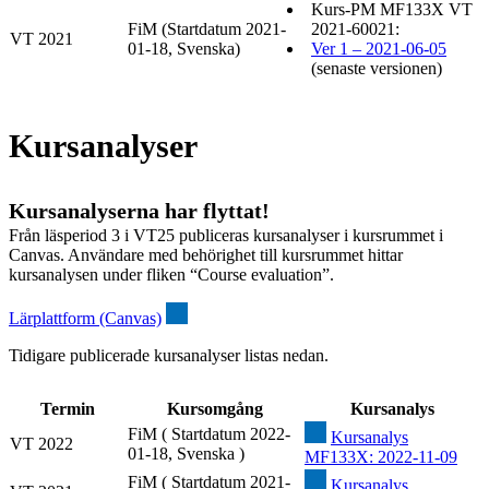
Kurs-PM MF133X VT
FiM (Startdatum 2021-
2021-60021:
VT 2021
01-18, Svenska)
Ver 1 – 2021-06-05
(senaste versionen)
Kursanalyser
Kursanalyserna har flyttat!
Från läsperiod 3 i VT25 publiceras kursanalyser i kursrummet i
Canvas. Användare med behörighet till kursrummet hittar
kursanalysen under fliken “Course evaluation”.
Lärplattform (Canvas)
Tidigare publicerade kursanalyser listas nedan.
Termin
Kursomgång
Kursanalys
FiM ( Startdatum 2022-
Kursanalys
VT 2022
01-18, Svenska )
MF133X: 2022-11-09
FiM ( Startdatum 2021-
Kursanalys