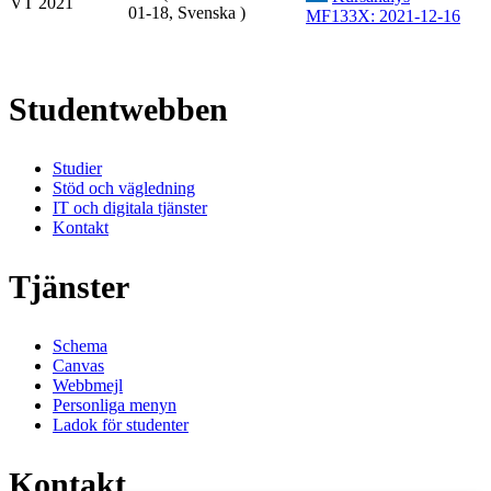
VT 2021
01-18, Svenska )
MF133X: 2021-12-16
Studentwebben
Studier
Stöd och vägledning
IT och digitala tjänster
Kontakt
Tjänster
Schema
Canvas
Webbmejl
Personliga menyn
Ladok för studenter
Kontakt