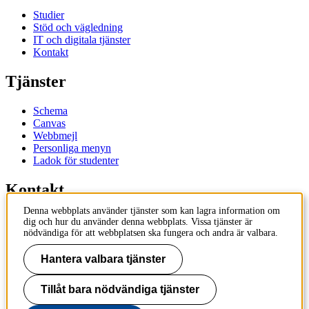
Studier
Stöd och vägledning
IT och digitala tjänster
Kontakt
Tjänster
Schema
Canvas
Webbmejl
Personliga menyn
Ladok för studenter
Kontakt
Denna webbplats använder tjänster som kan lagra information om
Kontakta utbildningsprogram
dig och hur du använder denna webbplats. Vissa tjänster är
Kontakta kurs
nödvändiga för att webbplatsen ska fungera och andra är valbara.
IT-support
KTH Entré
Hantera valbara tjänster
KTH Biblioteket
Tillåt bara nödvändiga tjänster
KTH
100 44 Stockholm