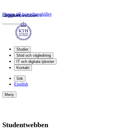
Hoppa till huvudinnehållet
Logga in
Studentwebben
Studier
Stöd och vägledning
IT och digitala tjänster
Kontakt
Sök
English
Meny
Studentwebben