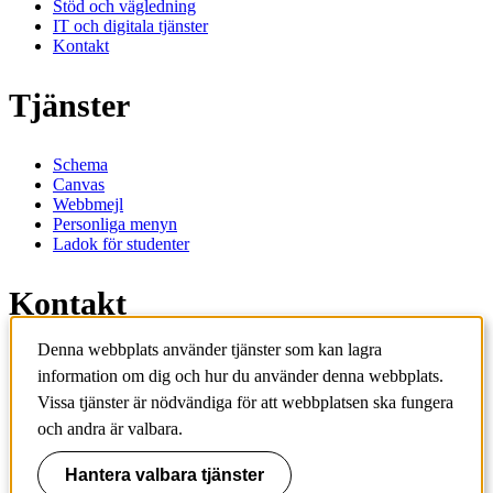
Stöd och vägledning
IT och digitala tjänster
Kontakt
Tjänster
Schema
Canvas
Webbmejl
Personliga menyn
Ladok för studenter
Kontakt
Denna webbplats använder tjänster som kan lagra
Kontakta utbildningsprogram
information om dig och hur du använder denna webbplats.
Kontakta kurs
IT-support
Vissa tjänster är nödvändiga för att webbplatsen ska fungera
KTH Entré
och andra är valbara.
KTH Biblioteket
Hantera valbara tjänster
KTH