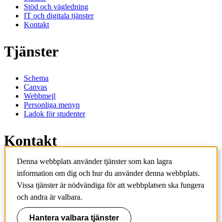
Stöd och vägledning
IT och digitala tjänster
Kontakt
Tjänster
Schema
Canvas
Webbmejl
Personliga menyn
Ladok för studenter
Kontakt
Denna webbplats använder tjänster som kan lagra
Kontakta utbildningsprogram
information om dig och hur du använder denna webbplats.
Kontakta kurs
IT-support
Vissa tjänster är nödvändiga för att webbplatsen ska fungera
KTH Entré
och andra är valbara.
KTH Biblioteket
Hantera valbara tjänster
KTH