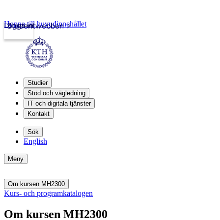
Hoppa till huvudinnehållet
Logga in
Studentwebben
Studier
Stöd och vägledning
IT och digitala tjänster
Kontakt
Sök
English
Meny
Om kursen MH2300
Kurs- och programkatalogen
Om kursen MH2300