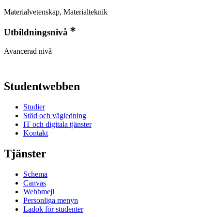
Materialvetenskap, Materialteknik
Utbildningsnivå
Avancerad nivå
Studentwebben
Studier
Stöd och vägledning
IT och digitala tjänster
Kontakt
Tjänster
Schema
Canvas
Webbmejl
Personliga menyn
Ladok för studenter