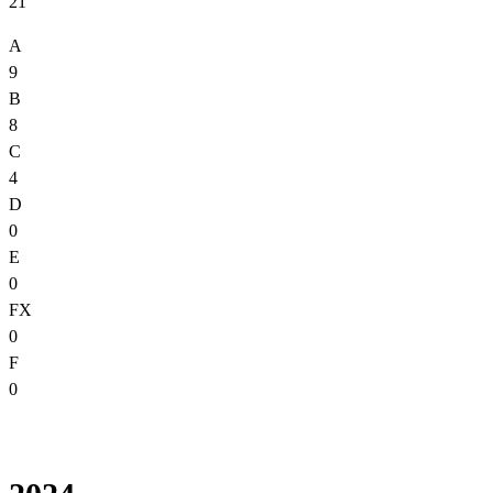
21
A
9
B
8
C
4
D
0
E
0
FX
0
F
0