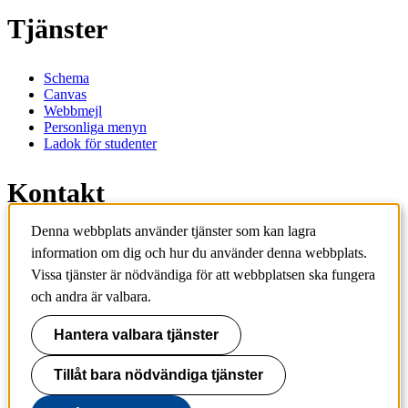
Tjänster
Schema
Canvas
Webbmejl
Personliga menyn
Ladok för studenter
Kontakt
Denna webbplats använder tjänster som kan lagra
Kontakta utbildningsprogram
information om dig och hur du använder denna webbplats.
Kontakta kurs
IT-support
Vissa tjänster är nödvändiga för att webbplatsen ska fungera
KTH Entré
och andra är valbara.
KTH Biblioteket
Hantera valbara tjänster
KTH
100 44 Stockholm
+46 8 790 60 00
Tillåt bara nödvändiga tjänster
info@kth.se