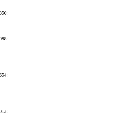
350:
088:
654:
013: