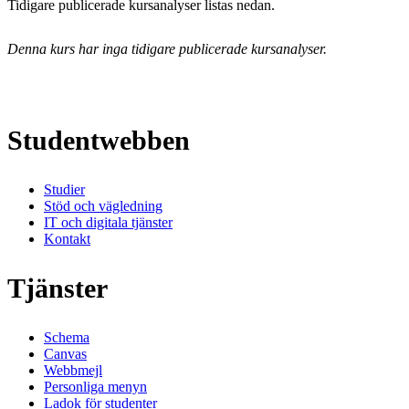
Tidigare publicerade kursanalyser listas nedan.
Denna kurs har inga tidigare publicerade kursanalyser.
Studentwebben
Studier
Stöd och vägledning
IT och digitala tjänster
Kontakt
Tjänster
Schema
Canvas
Webbmejl
Personliga menyn
Ladok för studenter