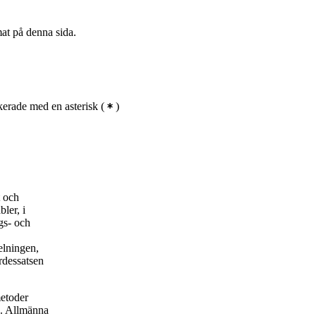
mat på denna sida.
erade med en asterisk
(
)
t och
ler, i
gs- och
elningen,
rdessatsen
metoder
. Allmänna