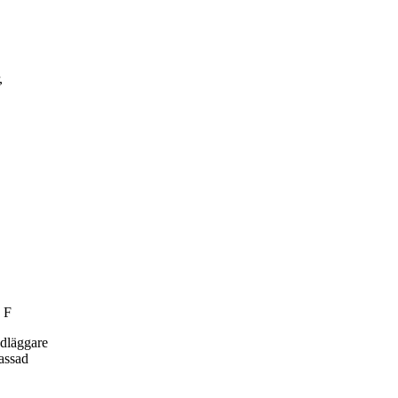
,
 F
ndläggare
passad