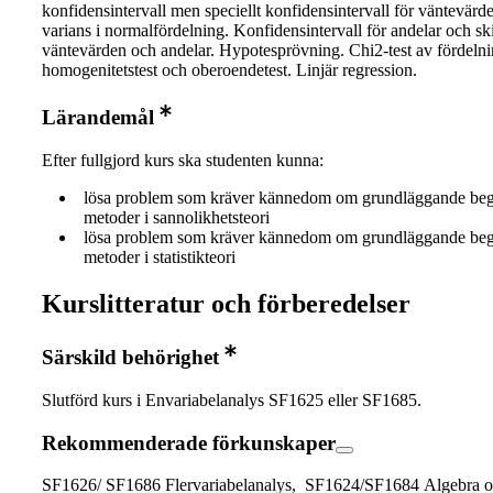
konfidensintervall men speciellt konfidensintervall för väntevärd
varians i normalfördelning. Konfidensintervall för andelar och ski
väntevärden och andelar. Hypotesprövning. Chi2-test av fördelni
homogenitetstest och oberoendetest. Linjär regression.
Lärandemål
Efter fullgjord kurs ska studenten kunna:
lösa problem som kräver kännedom om grundläggande be
metoder i sannolikhetsteori
lösa problem som kräver kännedom om grundläggande be
metoder i statistikteori
Kurslitteratur och förberedelser
Särskild behörighet
Slutförd kurs i Envariabelanalys SF1625 eller SF1685.
Rekommenderade förkunskaper
SF1626/ SF1686 Flervariabelanalys, SF1624/SF1684 Algebra 