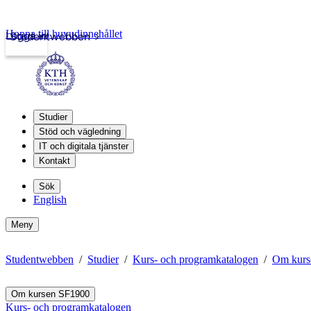
Hoppa till huvudinnehållet
Logga in
Studentwebben
Studier
Stöd och vägledning
IT och digitala tjänster
Kontakt
Sök
English
Meny
Studentwebben
Studier
Kurs- och programkatalogen
Om kurs
Om kursen SF1900
Kurs- och programkatalogen