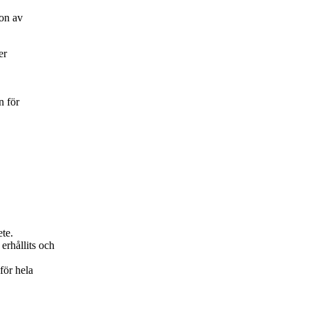
on av
er
n för
ete.
erhållits och
för hela