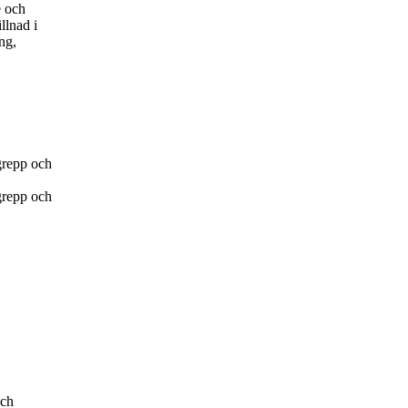
e och
llnad i
ng,
grepp och
grepp och
och