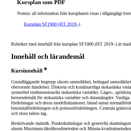
Kursplan som PDF
Notera: all information från kursplanen visas i tillgängligt for
Kursplan SF1900 (HT 2019–)
Rubriker med innehåll från kursplan SF1900 (HT 2019–) är mark
Innehåll och lärandemål
Kursinnehåll
Grundläggande begrepp såsom sannolikhet, betingad sannolikhe
oberoende händelser. Diskreta och kontinuerliga stokastiska variab
synnerhet endimensionella stokastiska variabler. Läges-, spridnin
beroendemått för stokastiska variabler och datamängder. Vanliga
fördelningar och deras modellsituationer, bland annat normalförd
binomialfördelningen och poissonfördelningen. Centrala gränsvä
och stora talens lag.
Beskrivande statistik. Punktskattningar och generella skattnings
såsom Maximum-likelihoodmetoden och Minsta-kvadratmetoden