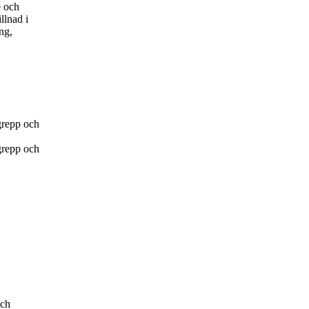
e och
llnad i
ng,
grepp och
grepp och
och