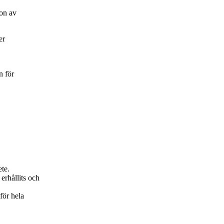
on av
er
n för
ete.
erhållits och
för hela