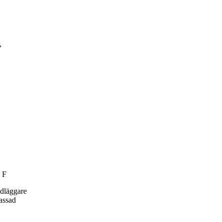
,
 F
ndläggare
passad