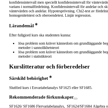
konfidensintervall men speciellt konfidensintervall för väntevärd
varians i normalfördelning. Konfidensintervall för andelar och ski
väntevärden och andelar. Hypotesprövning. Chi2-test av fördelni
homogenitetstest och oberoendetest. Linjär regression.
Lärandemål
Efter fullgjord kurs ska studenten kunna:
lösa problem som kräver kännedom om grundläggande be
metoder i sannolikhetsteori
lösa problem som kräver kännedom om grundläggande be
metoder i statistikteori
Kurslitteratur och förberedelser
Särskild behörighet
Slutförd kurs i Envariabelanalys SF1625 eller SF1685.
Rekommenderade förkunskaper
SF1626/ SF1686 Flervariabelanalys, SF1624/SF1684 Algebra 