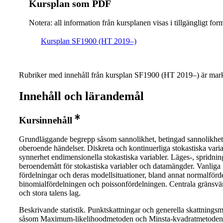
Kursplan som PDF
Notera: all information från kursplanen visas i tillgängligt for
Kursplan SF1900 (HT 2019–)
Rubriker med innehåll från kursplan SF1900 (HT 2019–) är mark
Innehåll och lärandemål
Kursinnehåll
Grundläggande begrepp såsom sannolikhet, betingad sannolikhe
oberoende händelser. Diskreta och kontinuerliga stokastiska variab
synnerhet endimensionella stokastiska variabler. Läges-, spridnin
beroendemått för stokastiska variabler och datamängder. Vanliga
fördelningar och deras modellsituationer, bland annat normalförd
binomialfördelningen och poissonfördelningen. Centrala gränsvä
och stora talens lag.
Beskrivande statistik. Punktskattningar och generella skattnings
såsom Maximum-likelihoodmetoden och Minsta-kvadratmetoden