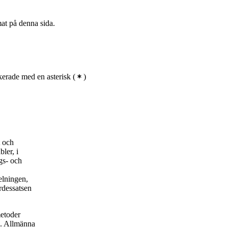
mat på denna sida.
erade med en asterisk
(
)
t och
ler, i
gs- och
elningen,
rdessatsen
metoder
. Allmänna