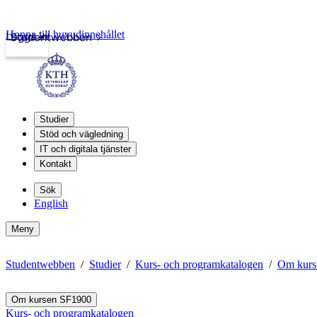
Hoppa till huvudinnehållet
Logga in
Studentwebben
Studier
Stöd och vägledning
IT och digitala tjänster
Kontakt
Sök
English
Meny
Studentwebben
Studier
Kurs- och programkatalogen
Om kurs
Om kursen SF1900
Kurs- och programkatalogen