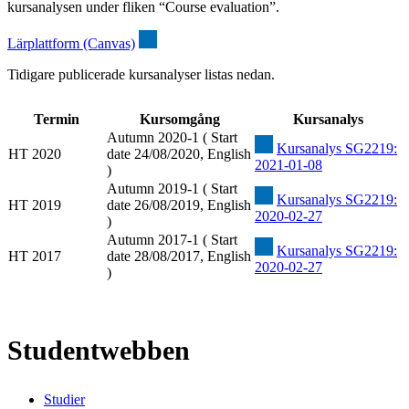
kursanalysen under fliken “Course evaluation”.
Lärplattform (Canvas)
Tidigare publicerade kursanalyser listas nedan.
Termin
Kursomgång
Kursanalys
Autumn 2020-1 ( Start
Kursanalys SG2219:
HT 2020
date 24/08/2020, English
2021-01-08
)
Autumn 2019-1 ( Start
Kursanalys SG2219:
HT 2019
date 26/08/2019, English
2020-02-27
)
Autumn 2017-1 ( Start
Kursanalys SG2219:
HT 2017
date 28/08/2017, English
2020-02-27
)
Studentwebben
Studier