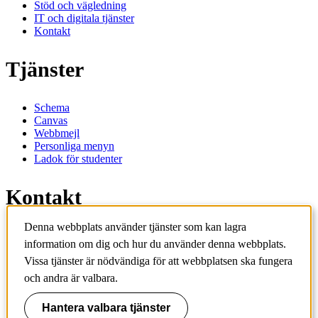
Stöd och vägledning
IT och digitala tjänster
Kontakt
Tjänster
Schema
Canvas
Webbmejl
Personliga menyn
Ladok för studenter
Kontakt
Denna webbplats använder tjänster som kan lagra
Kontakta utbildningsprogram
information om dig och hur du använder denna webbplats.
Kontakta kurs
IT-support
Vissa tjänster är nödvändiga för att webbplatsen ska fungera
KTH Entré
och andra är valbara.
KTH Biblioteket
Hantera valbara tjänster
KTH