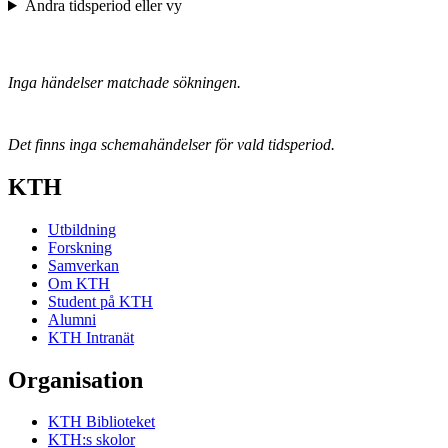
Ändra tidsperiod eller vy
Inga händelser matchade sökningen.
Det finns inga schemahändelser för vald tidsperiod.
KTH
Utbildning
Forskning
Samverkan
Om KTH
Student på KTH
Alumni
KTH Intranät
Organisation
KTH Biblioteket
KTH:s skolor