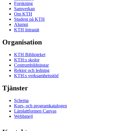
Forskning
Samverkan
Om KTH
Student på KTH
Alumni
KTH Intranät
Organisation
KTH Biblioteket
KTH:s skolor
Centrumbildningar
Rektor och ledning
KTH:s verksamhetsstöd
Tjänster
Schema
Kurs- och programkatalogen
Lärplattformen Canvas
Webbmejl