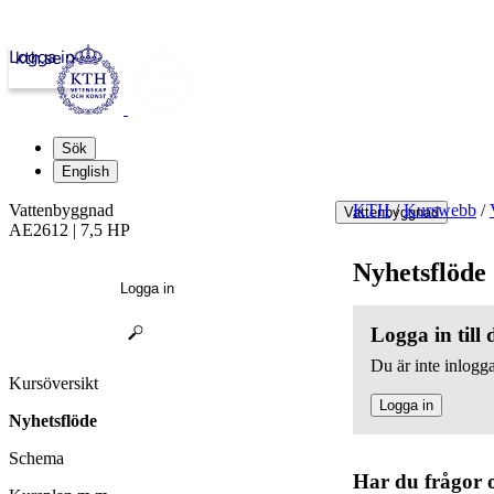
Logga in
kth.se
Sök
English
Vattenbyggnad
KTH
/
Kurswebb
/
Vattenbyggnad
AE2612 | 7,5 HP
Nyhetsflöde
Logga in
Logga in till
Du är inte inlogga
Kursöversikt
Logga in
Nyhetsflöde
Schema
Har du frågor 