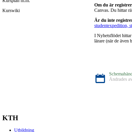
Kursplan m.m.
Om du är registre
Canvas. Du hittar r
Kurswiki
Är du inte registr
studentexpedition, s
I Nyhetsflödet hitta
lärare (när de även b
Schemahänd
Ändrades a
Schemahänd
Ändrades a
KTH
Utbildning