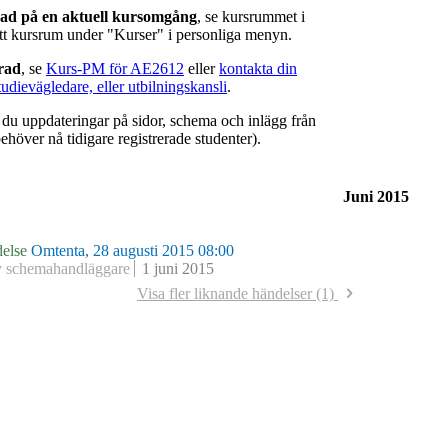
rad på en aktuell kursomgång
, se kursrummet i
ätt kursrum under "Kurser" i personliga menyn.
erad
, se
Kurs-PM för AE2612
eller
kontakta din
tudievägledare, eller utbilningskansli
.
r du uppdateringar på sidor, schema och inlägg från
ehöver nå tidigare registrerade studenter).
Juni 2015
else
Omtenta, 28 augusti 2015 08:00
v schemahandläggare
1 juni 2015
Visa fler liknande händelser (1)
else
Omtenta, 29 augusti 2014 09:00
v schemahandläggare
15 maj 2014