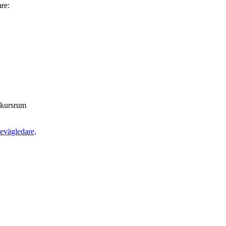
are:
t kursrum
ievägledare,