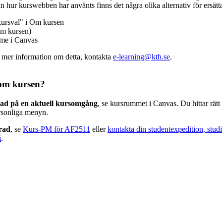
n hur kurswebben har använts finns det några olika alternativ för ersätt
kursval" i Om kursen
m kursen)
mme i Canvas
v mer information om detta, kontakta
e-learning@kth.se
.
om kursen?
rad på en aktuell kursomgång
, se kursrummet i Canvas. Du hittar rät
rsonliga menyn.
erad
, se
Kurs-PM för AF2511
eller
kontakta din studentexpedition, stud
i
.