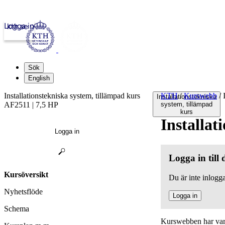
Logga in
kth.se
Sök
English
Installationstekniska system, tillämpad kurs
KTH
/
Kurswebb
/
I
Installationstekniska
AF2511 | 7,5 HP
system, tillämpad
kurs
Installat
Logga in
Logga in till
Kursöversikt
Du är inte inlogga
Nyhetsflöde
Logga in
Schema
Kurswebben har varit