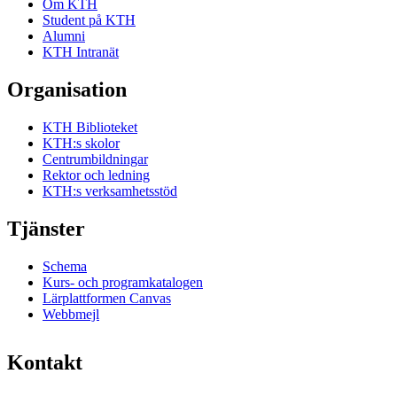
Om KTH
Student på KTH
Alumni
KTH Intranät
Organisation
KTH Biblioteket
KTH:s skolor
Centrumbildningar
Rektor och ledning
KTH:s verksamhetsstöd
Tjänster
Schema
Kurs- och programkatalogen
Lärplattformen Canvas
Webbmejl
Kontakt