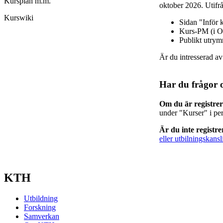
Kursplan m.m.
oktober 2026. Utifrå
Kurswiki
Sidan "Inför 
Kurs-PM (i O
Publikt utry
Är du intresserad a
Har du frågor 
Om du är registre
under "Kurser" i pe
Är du inte registr
eller utbilningskansl
KTH
Utbildning
Forskning
Samverkan