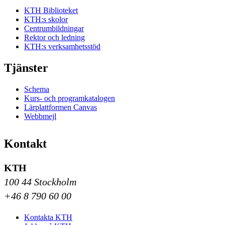
KTH Biblioteket
KTH:s skolor
Centrumbildningar
Rektor och ledning
KTH:s verksamhetsstöd
Tjänster
Schema
Kurs- och programkatalogen
Lärplattformen Canvas
Webbmejl
Kontakt
KTH
100 44 Stockholm
+46 8 790 60 00
Kontakta KTH