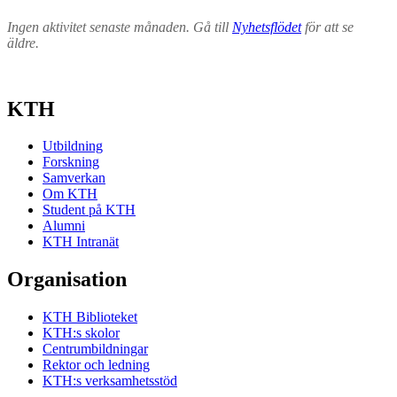
Ingen aktivitet senaste månaden. Gå till
Nyhetsflödet
för att se
äldre.
KTH
Utbildning
Forskning
Samverkan
Om KTH
Student på KTH
Alumni
KTH Intranät
Organisation
KTH Biblioteket
KTH:s skolor
Centrumbildningar
Rektor och ledning
KTH:s verksamhetsstöd