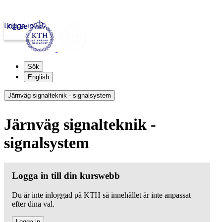
Logga in
kth.se
Sök
English
Järnväg signalteknik - signalsystem
Järnväg signalteknik -
signalsystem
Logga in till din kurswebb
Du är inte inloggad på KTH så innehållet är inte anpassat
efter dina val.
Logga in