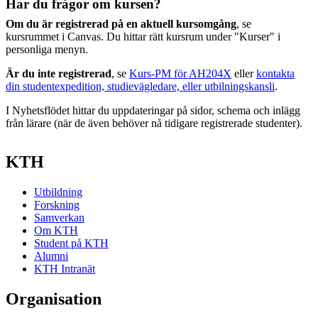
Har du frågor om kursen?
Om du är registrerad på en aktuell kursomgång
, se
kursrummet i Canvas. Du hittar rätt kursrum under "Kurser" i
personliga menyn.
Är du inte registrerad
, se
Kurs-PM för AH204X
eller
kontakta
din studentexpedition, studievägledare, eller utbilningskansli
.
I Nyhetsflödet hittar du uppdateringar på sidor, schema och inlägg
från lärare (när de även behöver nå tidigare registrerade studenter).
KTH
Utbildning
Forskning
Samverkan
Om KTH
Student på KTH
Alumni
KTH Intranät
Organisation