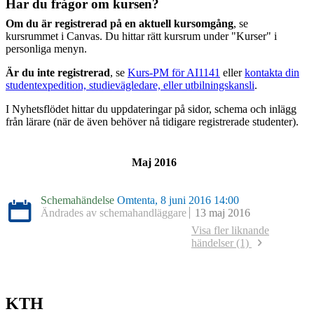
Har du frågor om kursen?
Om du är registrerad på en aktuell kursomgång
, se
kursrummet i Canvas. Du hittar rätt kursrum under "Kurser" i
personliga menyn.
Är du inte registrerad
, se
Kurs-PM för AI1141
eller
kontakta din
studentexpedition, studievägledare, eller utbilningskansli
.
I Nyhetsflödet hittar du uppdateringar på sidor, schema och inlägg
från lärare (när de även behöver nå tidigare registrerade studenter).
Maj 2016
Schemahändelse
Omtenta, 8 juni 2016 14:00
Ändrades av schemahandläggare
13 maj 2016
Visa fler liknande
händelser (1)
Schemahändelse
Omtenta, 10 juni 2015 14:00
Ändrades av schemahandläggare
20 november 2014
KTH