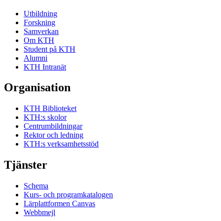
Utbildning
Forskning
Samverkan
Om KTH
Student på KTH
Alumni
KTH Intranät
Organisation
KTH Biblioteket
KTH:s skolor
Centrumbildningar
Rektor och ledning
KTH:s verksamhetsstöd
Tjänster
Schema
Kurs- och programkatalogen
Lärplattformen Canvas
Webbmejl