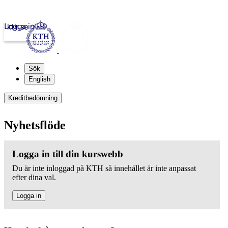
Logga in
kth.se
Sök
English
Kreditbedömning
Nyhetsflöde
Logga in till din kurswebb
Du är inte inloggad på KTH så innehållet är inte anpassat
efter dina val.
Logga in