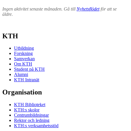
Ingen aktivitet senaste månaden. Gå till
Nyhetsflödet
för att se
äldre.
KTH
Utbildning
Forskning
Samverkan
Om KTH
Student på KTH
Alumni
KTH Intranät
Organisation
KTH Biblioteket
KTH:s skolor
Centrumbildningar
Rektor och ledning
KTH:s verksamhetsstöd