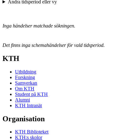
Ändra tidsperiod eller vy
Inga händelser matchade sökningen.
Det finns inga schemahändelser för vald tidsperiod.
KTH
Utbildning
Forskning
Samverkan
Om KTH
Student på KTH
Alumni
KTH Intranät
Organisation
KTH Biblioteket
KTH:s skolor