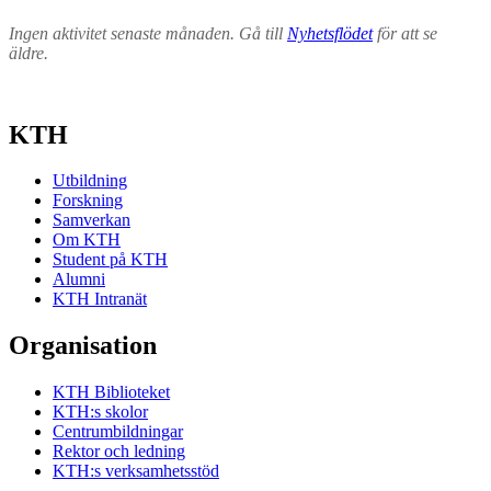
Ingen aktivitet senaste månaden. Gå till
Nyhetsflödet
för att se
äldre.
KTH
Utbildning
Forskning
Samverkan
Om KTH
Student på KTH
Alumni
KTH Intranät
Organisation
KTH Biblioteket
KTH:s skolor
Centrumbildningar
Rektor och ledning
KTH:s verksamhetsstöd