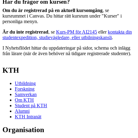
Har du frågor om kursen?
Om du är registrerad på en aktuell kursomgång
, se
kursrummet i Canvas. Du hittar rätt kursrum under "Kurser" i
personliga menyn.
Är du inte registrerad
, se
Kurs-PM för AI2145
eller
kontakta din
studentexpedition, studievägledare, eller utbilningskansli
.
I Nyhetsflödet hittar du uppdateringar på sidor, schema och inlägg
från lärare (när de även behöver nå tidigare registrerade studenter).
KTH
Utbildning
Forskning
Samverkan
Om KTH
Student på KTH
Alumni
KTH Intranät
Organisation