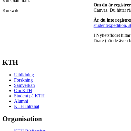
Kursplan m.m.
Om du är registre
Canvas. Du hittar r
Kurswiki
Är du inte registr
studentexpedition, s
I Nyhetsflödet hitta
lärare (när de även b
KTH
Utbildning
Forskning
Samverkan
Om KTH
Student på KTH
Alumni
KTH Intranät
Organisation