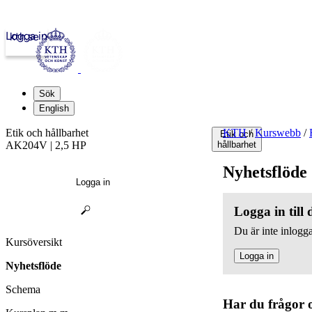
Logga in
kth.se
Sök
English
Etik och hållbarhet
KTH
/
Kurswebb
/
Etik och
AK204V | 2,5 HP
hållbarhet
Nyhetsflöde
Logga in
Logga in till
Du är inte inlogga
Kursöversikt
Logga in
Nyhetsflöde
Schema
Har du frågor 