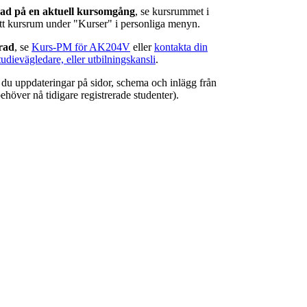
rad på en aktuell kursomgång
, se kursrummet i
ätt kursrum under "Kurser" i personliga menyn.
erad
, se
Kurs-PM för AK204V
eller
kontakta din
tudievägledare, eller utbilningskansli
.
r du uppdateringar på sidor, schema och inlägg från
ehöver nå tidigare registrerade studenter).