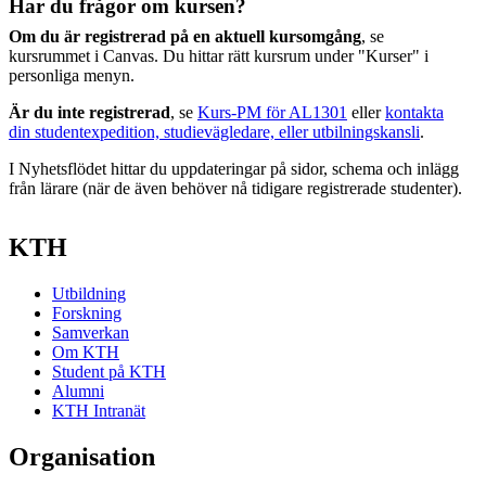
Har du frågor om kursen?
Om du är registrerad på en aktuell kursomgång
, se
kursrummet i Canvas. Du hittar rätt kursrum under "Kurser" i
personliga menyn.
Är du inte registrerad
, se
Kurs-PM för AL1301
eller
kontakta
din studentexpedition, studievägledare, eller utbilningskansli
.
I Nyhetsflödet hittar du uppdateringar på sidor, schema och inlägg
från lärare (när de även behöver nå tidigare registrerade studenter).
KTH
Utbildning
Forskning
Samverkan
Om KTH
Student på KTH
Alumni
KTH Intranät
Organisation