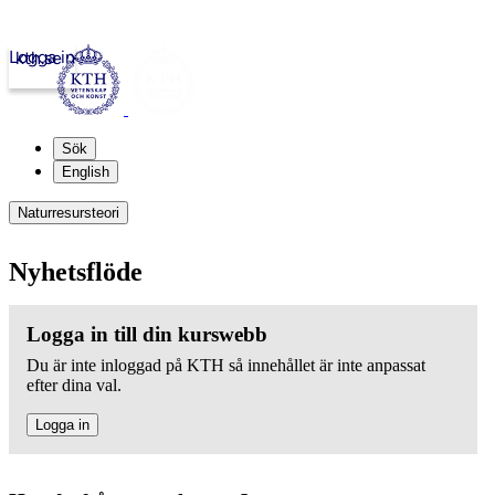
Logga in
kth.se
Sök
English
Naturresursteori
Nyhetsflöde
Logga in till din kurswebb
Du är inte inloggad på KTH så innehållet är inte anpassat
efter dina val.
Logga in