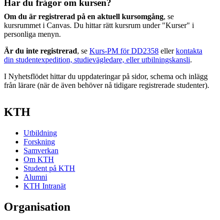
Har du frågor om kursen?
Om du är registrerad på en aktuell kursomgång
, se
kursrummet i Canvas. Du hittar rätt kursrum under "Kurser" i
personliga menyn.
Är du inte registrerad
, se
Kurs-PM för DD2358
eller
kontakta
din studentexpedition, studievägledare, eller utbilningskansli
.
I Nyhetsflödet hittar du uppdateringar på sidor, schema och inlägg
från lärare (när de även behöver nå tidigare registrerade studenter).
KTH
Utbildning
Forskning
Samverkan
Om KTH
Student på KTH
Alumni
KTH Intranät
Organisation