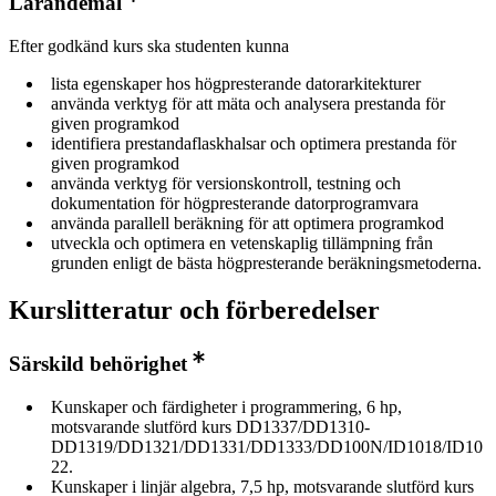
Lärandemål
Efter godkänd kurs ska studenten kunna
lista egenskaper hos högpresterande datorarkitekturer
använda verktyg för att mäta och analysera prestanda för
given programkod
identifiera prestandaflaskhalsar och optimera prestanda för
given programkod
använda verktyg för versionskontroll, testning och
dokumentation för högpresterande datorprogramvara
använda parallell beräkning för att optimera programkod
utveckla och optimera en vetenskaplig tillämpning från
grunden enligt de bästa högpresterande beräkningsmetoderna.
Kurslitteratur och förberedelser
Särskild behörighet
Kunskaper och färdigheter i programmering, 6 hp,
motsvarande slutförd kurs DD1337/DD1310-
DD1319/DD1321/DD1331/DD1333/DD100N/ID1018/ID10
22.
Kunskaper i linjär algebra, 7,5 hp, motsvarande slutförd kurs