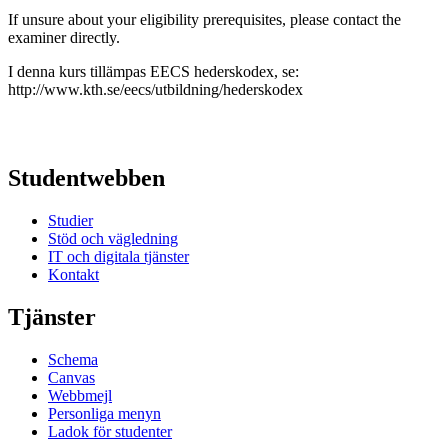
If unsure about your eligibility prerequisites, please contact the
examiner directly.
I denna kurs tillämpas EECS hederskodex, se:
http://www.kth.se/eecs/utbildning/hederskodex
Studentwebben
Studier
Stöd och vägledning
IT och digitala tjänster
Kontakt
Tjänster
Schema
Canvas
Webbmejl
Personliga menyn
Ladok för studenter