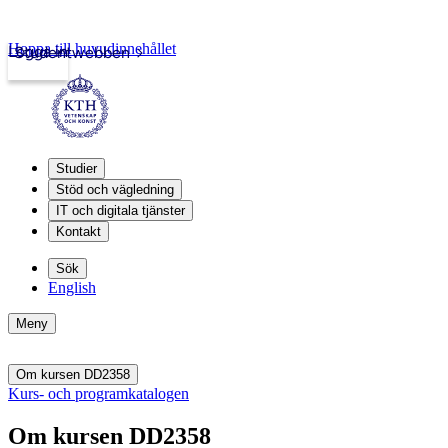
Hoppa till huvudinnehållet
Logga in
Studentwebben
Studier
Stöd och vägledning
IT och digitala tjänster
Kontakt
Sök
English
Meny
Om kursen DD2358
Kurs- och programkatalogen
Om kursen DD2358