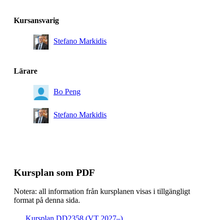
Kursansvarig
Stefano Markidis
Lärare
Bo Peng
Stefano Markidis
Kursplan som PDF
Notera: all information från kursplanen visas i tillgängligt
format på denna sida.
Kursplan DD2358 (VT 2027–)