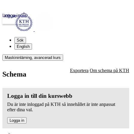
Logga in
kth.se
Sök
English
Maskininlärning, avancerad kurs
Exportera
Om schema på KTH
Schema
Logga in till din kurswebb
Du är inte inloggad på KTH så innehållet är inte anpassat
efter dina val.
Logga in