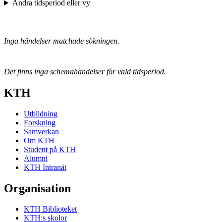
Ändra tidsperiod eller vy
Inga händelser matchade sökningen.
Det finns inga schemahändelser för vald tidsperiod.
KTH
Utbildning
Forskning
Samverkan
Om KTH
Student på KTH
Alumni
KTH Intranät
Organisation
KTH Biblioteket
KTH:s skolor