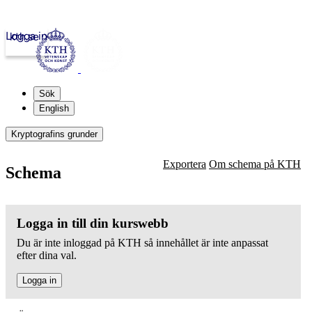
Logga in
kth.se
Sök
English
Kryptografins grunder
Exportera
Om schema på KTH
Schema
Logga in till din kurswebb
Du är inte inloggad på KTH så innehållet är inte anpassat
efter dina val.
Logga in