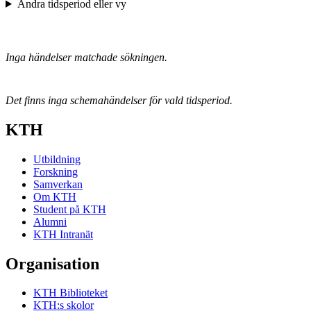
Ändra tidsperiod eller vy
Inga händelser matchade sökningen.
Det finns inga schemahändelser för vald tidsperiod.
KTH
Utbildning
Forskning
Samverkan
Om KTH
Student på KTH
Alumni
KTH Intranät
Organisation
KTH Biblioteket
KTH:s skolor