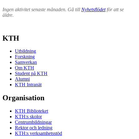
Ingen aktivitet senaste månaden. Gå till
Nyhetsflödet
för att se
äldre.
KTH
Utbildning
Forskning
Samverkan
Om KTH
Student på KTH
Alumni
KTH Intranät
Organisation
KTH Biblioteket
KTH:s skolor
Centrumbildningar
Rektor och ledning
KTH:s verksamhetsstöd