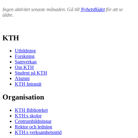
Ingen aktivitet senaste månaden. Gå till
Nyhetsflödet
för att se
äldre.
KTH
Utbildning
Forskning
Samverkan
Om KTH
Student på KTH
Alumni
KTH Intranät
Organisation
KTH Biblioteket
KTH:s skolor
Centrumbildningar
Rektor och ledning
KTH:s verksamhetsstöd