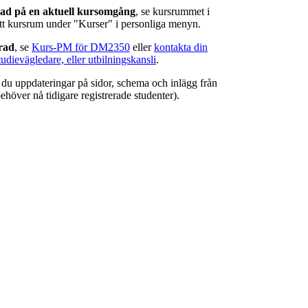
rad på en aktuell kursomgång
, se kursrummet i
ätt kursrum under "Kurser" i personliga menyn.
erad
, se
Kurs-PM för DM2350
eller
kontakta din
tudievägledare, eller utbilningskansli
.
r du uppdateringar på sidor, schema och inlägg från
ehöver nå tidigare registrerade studenter).