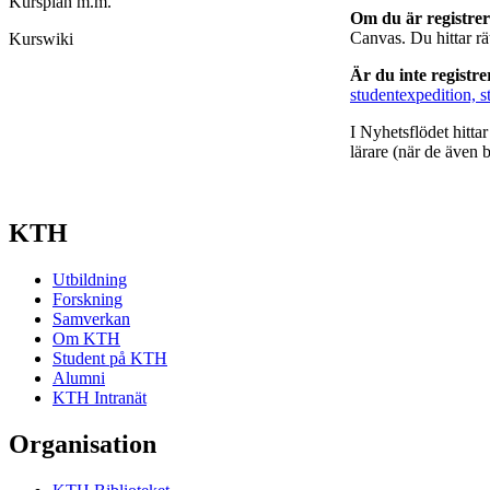
Kursplan m.m.
Om du är registre
Canvas. Du hittar r
Kurswiki
Är du inte registr
studentexpedition, s
I Nyhetsflödet hitta
lärare (när de även b
KTH
Utbildning
Forskning
Samverkan
Om KTH
Student på KTH
Alumni
KTH Intranät
Organisation