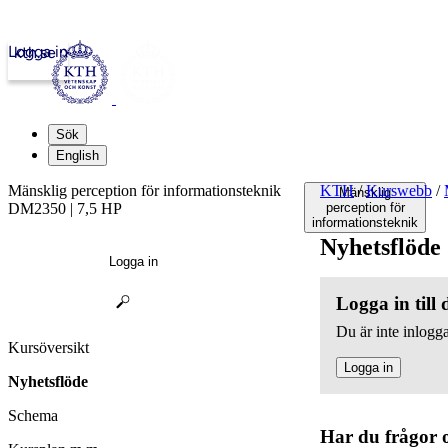
Logga in
kth.se
Sök
English
Mänsklig perception för informationsteknik
KTH
/
Kurswebb
/
Mänsklig
DM2350 | 7,5 HP
perception för
informationsteknik
Nyhetsflöde
Logga in
Logga in till
Du är inte inlogga
Kursöversikt
Logga in
Nyhetsflöde
Schema
Har du frågor 