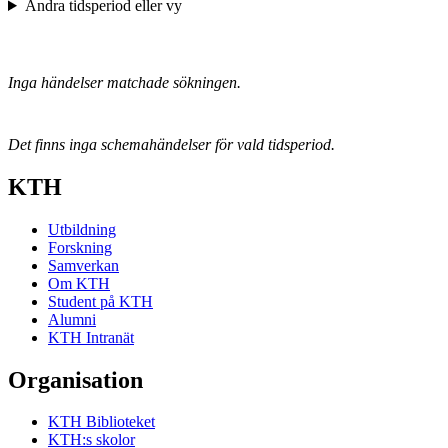
Ändra tidsperiod eller vy
Inga händelser matchade sökningen.
Det finns inga schemahändelser för vald tidsperiod.
KTH
Utbildning
Forskning
Samverkan
Om KTH
Student på KTH
Alumni
KTH Intranät
Organisation
KTH Biblioteket
KTH:s skolor