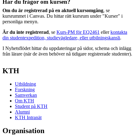
Har du frågor om kursen?
Om du är registrerad på en aktuell kursomgång
, se
kursrummet i Canvas. Du hittar rätt kursrum under "Kurser" i
personliga menyn.
Är du inte registrerad
, se
Kurs-PM för EQ2461
eller
kontakta
din studentexpedition, studievägledare, eller utbilningskansli
.
I Nyhetsflödet hittar du uppdateringar på sidor, schema och inlägg
från lärare (när de även behöver nå tidigare registrerade studenter).
KTH
Utbildning
Forskning
Samverkan
Om KTH
Student på KTH
Alumni
KTH Intranät
Organisation