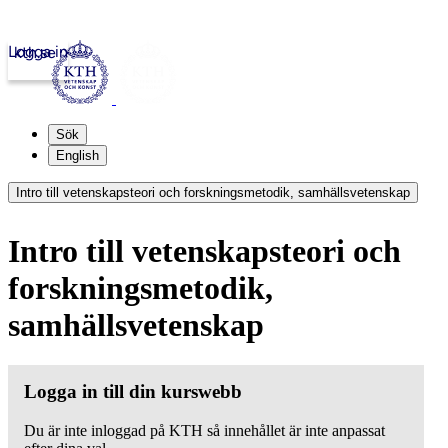
Logga in
kth.se
Sök
English
Intro till vetenskapsteori och forskningsmetodik, samhällsvetenskap
Intro till vetenskapsteori och
forskningsmetodik,
samhällsvetenskap
Logga in till din kurswebb
Du är inte inloggad på KTH så innehållet är inte anpassat