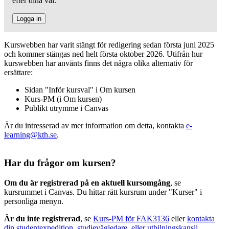
efter dina val.
Logga in
Kurswebben har varit stängt för redigering sedan första juni 2025
och kommer stängas ned helt första oktober 2026. Utifrån hur
kurswebben har använts finns det några olika alternativ för
ersättare:
Sidan "Inför kursval" i Om kursen
Kurs-PM (i Om kursen)
Publikt utrymme i Canvas
Är du intresserad av mer information om detta, kontakta
e-
learning@kth.se
.
Har du frågor om kursen?
Om du är registrerad på en aktuell kursomgång
, se
kursrummet i Canvas. Du hittar rätt kursrum under "Kurser" i
personliga menyn.
Är du inte registrerad
, se
Kurs-PM för FAK3136
eller
kontakta
din studentexpedition, studievägledare, eller utbilningskansli
.