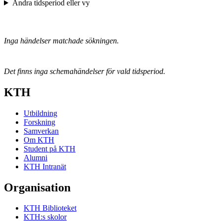
Ändra tidsperiod eller vy
Inga händelser matchade sökningen.
Det finns inga schemahändelser för vald tidsperiod.
KTH
Utbildning
Forskning
Samverkan
Om KTH
Student på KTH
Alumni
KTH Intranät
Organisation
KTH Biblioteket
KTH:s skolor