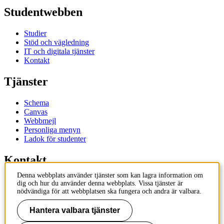
Studentwebben
Studier
Stöd och vägledning
IT och digitala tjänster
Kontakt
Tjänster
Schema
Canvas
Webbmejl
Personliga menyn
Ladok för studenter
Kontakt
Denna webbplats använder tjänster som kan lagra information om
Kontakta utbildningsprogram
dig och hur du använder denna webbplats. Vissa tjänster är
Kontakta kurs
nödvändiga för att webbplatsen ska fungera och andra är valbara.
IT-support
KTH Entré
Hantera valbara tjänster
KTH Biblioteket