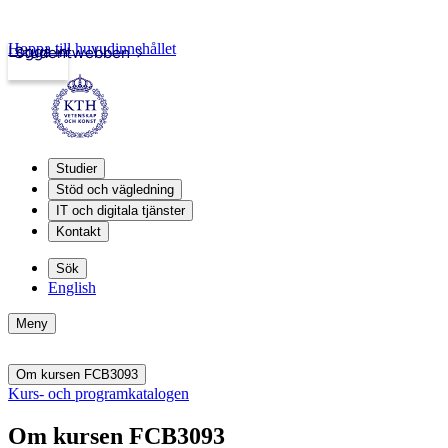
Hoppa till huvudinnehållet
Logga in
Studentwebben
Studier
Stöd och vägledning
IT och digitala tjänster
Kontakt
Sök
English
Meny
Om kursen FCB3093
Kurs- och programkatalogen
Om kursen FCB3093