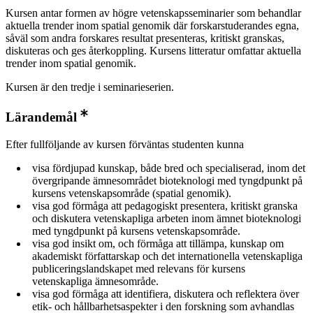
Kursen antar formen av högre vetenskapsseminarier som behandlar
aktuella trender inom spatial genomik där forskarstuderandes egna,
såväl som andra forskares resultat presenteras, kritiskt granskas,
diskuteras och ges återkoppling. Kursens litteratur omfattar aktuella
trender inom spatial genomik.
Kursen är den tredje i seminarieserien.
Lärandemål
Efter fullföljande av kursen förväntas studenten kunna
visa fördjupad kunskap, både bred och specialiserad, inom det
övergripande ämnesområdet bioteknologi med tyngdpunkt på
kursens vetenskapsområde (spatial genomik).
visa god förmåga att pedagogiskt presentera, kritiskt granska
och diskutera vetenskapliga arbeten inom ämnet bioteknologi
med tyngdpunkt på kursens vetenskapsområde.
visa god insikt om, och förmåga att tillämpa, kunskap om
akademiskt författarskap och det internationella vetenskapliga
publiceringslandskapet med relevans för kursens
vetenskapliga ämnesområde.
visa god förmåga att identifiera, diskutera och reflektera över
etik- och hållbarhetsaspekter i den forskning som avhandlas